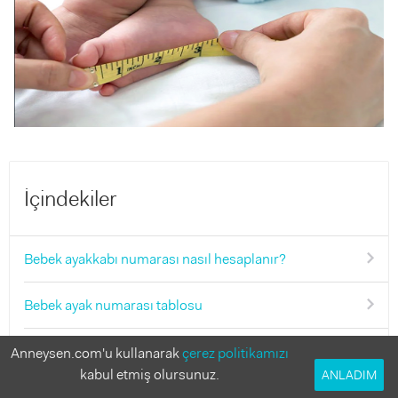
İçindekiler
Bebek ayakkabı numarası nasıl hesaplanır?
Bebek ayak numarası tablosu
Çocuğun yaşına göre ayak numarası kaç olmalı?
Anneysen.com'u kullanarak
çerez politikamızı
kabul etmiş olursunuz.
ANLADIM
İlk adım ayakkabısı kaç numaradır?