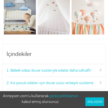
İçindekiler
1. Bebek odası duvar süsleriyle odalar daha cafcaflı!
2. Kız çocuk odaları için duvar süsü ve beşik süsleme
3. Erkek çocuk odaları için duvar süsü ve beşik süsleme
Anneysen.com'u kullanarak
çerez politikamızı
kabul etmiş olursunuz.
ANLADIM
4. Kapı süsüyle bebek odasının yerini belli et