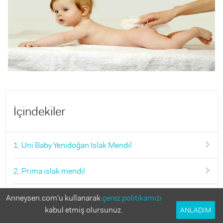
İçindekiler
1. Uni Baby Yenidoğan Islak Mendil
2. Prima ıslak mendil
3. Molfix ıslak mendil
Anneysen.com'u kullanarak
çerez politikamızı
kabul etmiş olursunuz.
ANLADIM
4. Dalin ıslak mendil