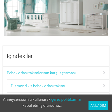
İçindekiler
Bebek odası takımlarının karşılaştırması
1. Diamond kız bebek odası takımı
2. Aqua Marine erkek bebek odası takımı
Anneysen.com'u kullanarak
çerez politikamızı
kabul etmiş olursunuz.
ANLADIM
3. Sansa büyüyebilen bebek odası