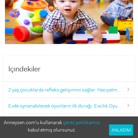
İçindekiler
2 yaş çocuklarda refleks gelişimini sağlar: Hacıyatmaz oyunu
Evde oynanabilecek oyunların ilk durağı: Evcilik Oyunu
Görsel ve işitsel zeka gelişimini destekleyen: Hayvanları tanıma oyunu
Anneysen.com'u kullanarak
çerez politikamızı
kabul etmiş olursunuz.
ANLADIM
Nesneleri renklerine göre gruplandırma: Mandal oyunu