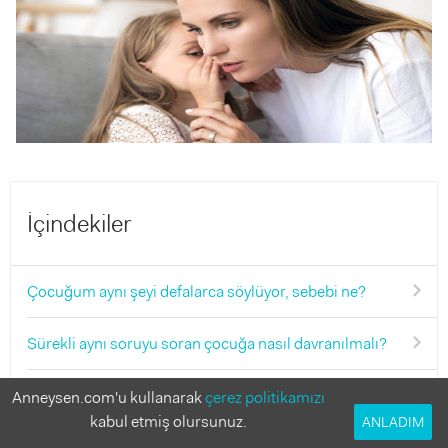
İçindekiler
Çocuğum aynı şeyi defalarca söylüyor, sebebi ne?
Sürekli aynı soruyu soran çocuğa nasıl davranılmalı?
Hangi durumlarda uzman desteği almalısın?
Anneysen.com'u kullanarak
çerez politikamızı
kabul etmiş olursunuz.
ANLADIM