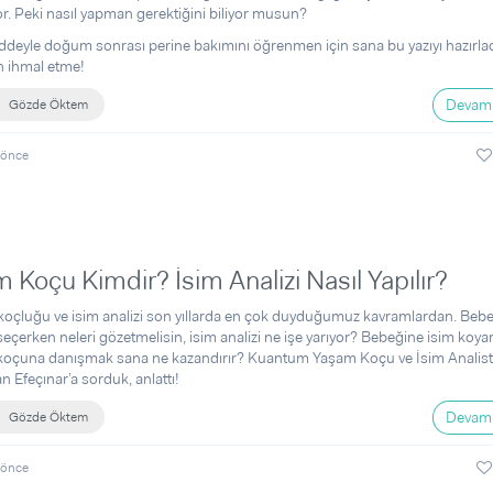
or. Peki nasıl yapman gerektiğini biliyor musun?
deyle doğum sonrası perine bakımını öğrenmen için sana bu yazıyı hazırlad
 ihmal etme!
Devamı
Gözde Öktem
 önce
m Koçu Kimdir? İsim Analizi Nasıl Yapılır?
koçluğu ve isim analizi son yıllarda en çok duyduğumuz kavramlardan. Beb
seçerken neleri gözetmelisin, isim analizi ne işe yarıyor? Bebeğine isim koya
koçuna danışmak sana ne kazandırır? Kuantum Yaşam Koçu ve İsim Analisti
n Efeçınar’a sorduk, anlattı!
Devamı
Gözde Öktem
 önce