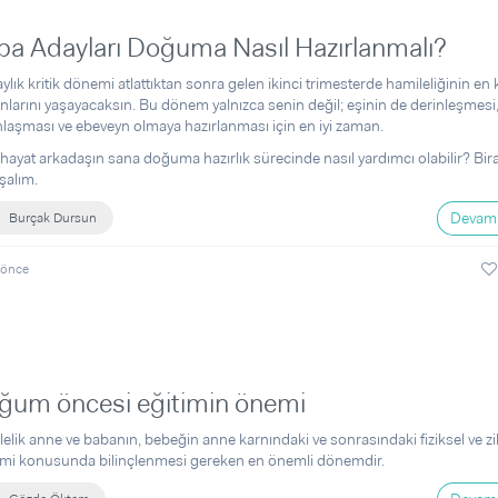
ba Adayları Doğuma Nasıl Hazırlanmalı?
 aylık kritik dönemi atlattıktan sonra gelen ikinci trimesterde hamileliğinin en k
larını yaşayacaksın. Bu dönem yalnızca senin değil; eşinin de derinleşmesi
laşması ve ebeveyn olmaya hazırlanması için en iyi zaman.
 hayat arkadaşın sana doğuma hazırlık sürecinde nasıl yardımcı olabilir? Bi
şalım.
Devamı
Burçak Dursun
 önce
ğum öncesi eğitimin önemi
elik anne ve babanın, bebeğin anne karnındaki ve sonrasındaki fiziksel ve zi
imi konusunda bilinçlenmesi gereken en önemli dönemdir.