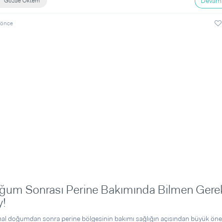
Devamı
Gözde Öktem
 önce
ğum Sonrası Perine Bakımında Bilmen Gere
y!
l doğumdan sonra perine bölgesinin bakımı sağlığın açısından büyük ön