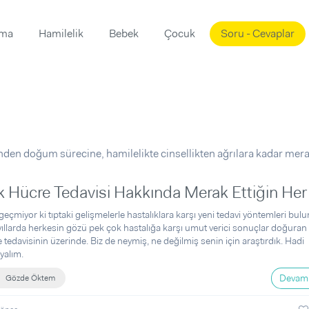
ama
Hamilelik
Bebek
Çocuk
Soru - Cevaplar
Süslemeleri
ama
ta
ı
ı
ısı
 Mekanı
mi)
nden doğum sürecine, hamilelikte cinsellikten ağrılara kadar mer
üsleme
i
 Hücre Tedavisi Hakkında Merak Ettiğin Her
i
eçmiyor ki tıptaki gelişmelerle hastalıklara karşı yeni tedavi yöntemleri bul
u
ıllarda herkesin gözü pek çok hastalığa karşı umut verici sonuçlar doğuran
 tedavisinin üzerinde. Biz de neymiş, ne değilmiş senin için araştırdık. Hadi
ünü
i
yalım.
Devamı
Gözde Öktem