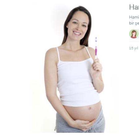
Ham
Hamil
bir ş
15 yıl