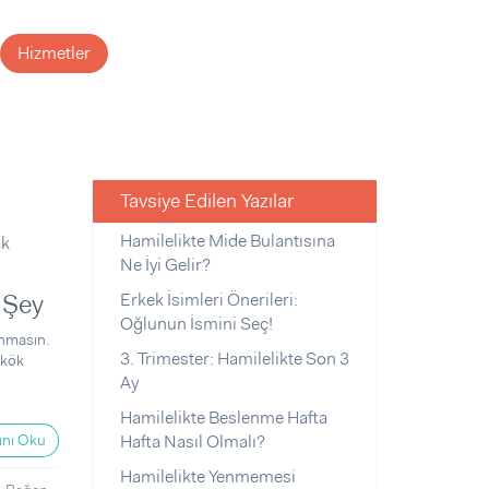
Hizmetler
Tavsiye Edilen Yazılar
Hamilelikte Mide Bulantısına
ak
Ne İyi Gelir?
 Şey
Erkek İsimleri Önerileri:
Oğlunun İsmini Seç!
unmasın.
3. Trimester: Hamilelikte Son 3
 kök
Ay
Hamilelikte Beslenme Hafta
nı Oku
Hafta Nasıl Olmalı?
Hamilelikte Yenmemesi