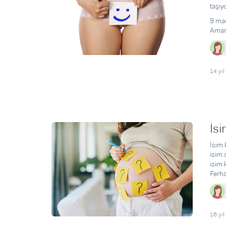
taşıy
9 mad
Aman
14 yıl
İsi
İsim 
isim 
isim 
Ferha
16 yıl