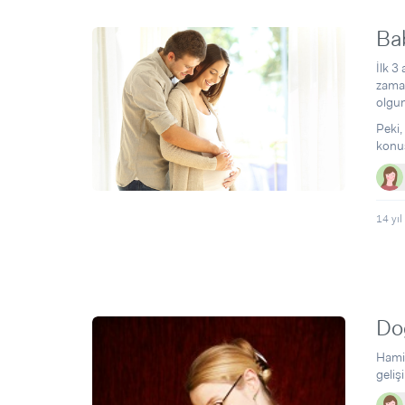
Ba
İlk 3
zaman
olgun
Peki,
konu
14 yıl
Do
Hamil
geliş