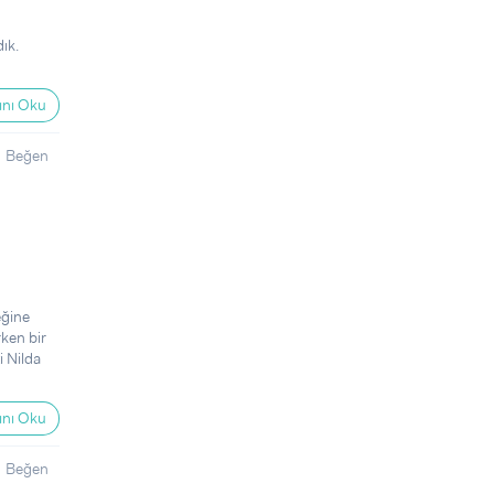
ık.
nı Oku
Beğen
eğine
rken bir
 Nilda
nı Oku
Beğen