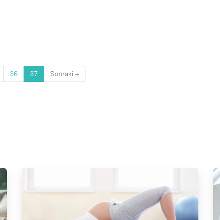
(current)
36
37
Sonraki →