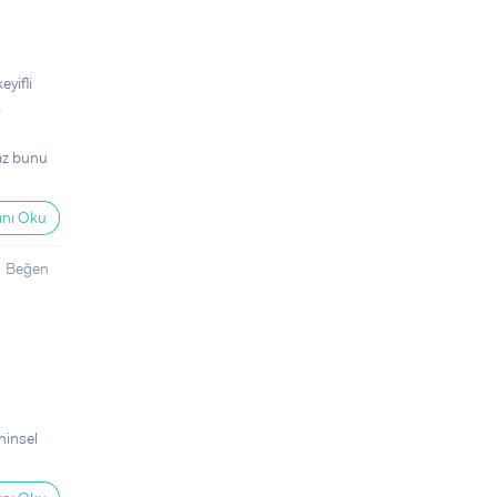
eyifli
,
raz bunu
nı Oku
Beğen
hinsel