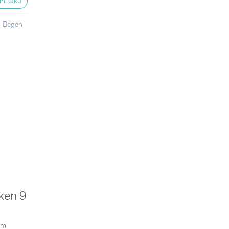
nı Oku
Beğen
ken 9
em