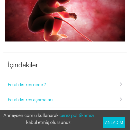
İçindekiler
Fetal distres nedir?
Fetal distres aşamaları
Fetal distres nedenleri nelerdir?
Anneysen.com'u kullanarak
çerez politikamızı
kabul etmiş olursunuz.
ANLADIM
Fetal distres nasıl anlaşılır?