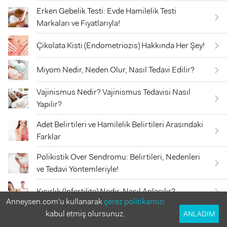
Erken Gebelik Testi: Evde Hamilelik Testi
Markaları ve Fiyatlarıyla!
Çikolata Kisti (Endometriozis) Hakkında Her Şey!
Miyom Nedir, Neden Olur, Nasıl Tedavi Edilir?
Vajinismus Nedir? Vajinismus Tedavisi Nasıl
Yapılır?
Adet Belirtileri ve Hamilelik Belirtileri Arasındaki
Farklar
Polikistik Over Sendromu: Belirtileri, Nedenleri
ve Tedavi Yöntemleriyle!
Kısırlık (İnfertilite) Nedir, Nasıl Anlaşılır?
Anneysen.com'u kullanarak
çerez politikamızı
Tiroit Bezi Nedir? Tiroit Yüksekliği Gebeliğe
kabul etmiş olursunuz.
ANLADIM
Engel mi?