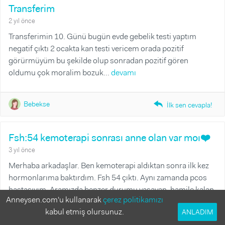
Transferim
2 yıl önce
Transferimin 10. Günü bugün evde gebelik testi yaptım
negatif çıktı 2 ocakta kan testi vericem orada pozitif
görürmüyüm bu şekilde olup sonradan pozitif gören
oldumu çok moralim bozuk...
devamı
Bebekse
reply_fill
İlk sen cevapla!
Fsh:54 kemoterapi sonrası anne olan var moı❤️
3 yıl önce
Merhaba arkadaşlar. Ben kemoterapi aldıktan sonra ilk kez
hormonlarıma baktırdım. Fsh 54 çıktı. Aynı zamanda pcos
hastasıyım. Aramızda benzer durumu yaşayan, hamile kalan
Anneysen.com'u kullanarak
çerez politikamızı
var mııı...
devamı
kabul etmiş olursunuz.
ANLADIM
Tüm Cevaplar
Yanıtlanmamış Sorular
Yanıtlanmış Sorular