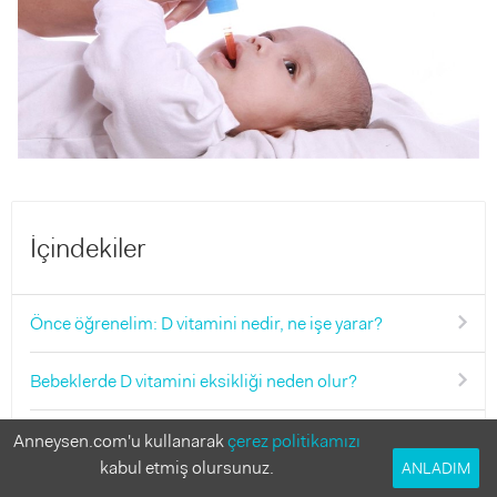
İçindekiler
Önce öğrenelim: D vitamini nedir, ne işe yarar?
Bebeklerde D vitamini eksikliği neden olur?
Bebeklerde D vitamini eksikliği belirtileri nelerdir?
Anneysen.com'u kullanarak
çerez politikamızı
kabul etmiş olursunuz.
ANLADIM
Bebeklerde D vitamini eksikliği nasıl giderilir?