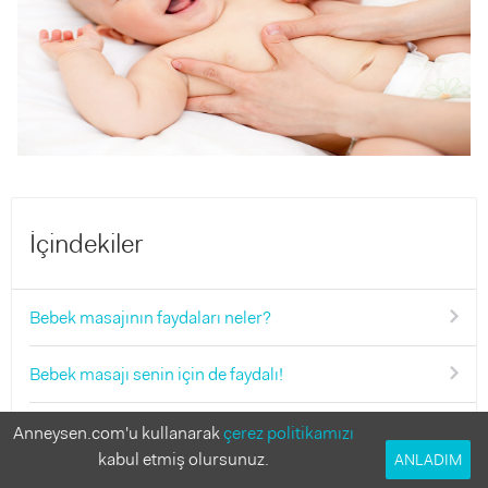
İçindekiler
Bebek masajının faydaları neler?
Bebek masajı senin için de faydalı!
Bebek masajı hangi ayda yapılır?
Anneysen.com'u kullanarak
çerez politikamızı
kabul etmiş olursunuz.
ANLADIM
Bebek masajına başlamadan önce nelere dikkat etmelisin?