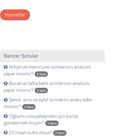
Hizmetler
Benzer Sorular
Nihan ve memnune isimlerinin analizini
yapar mısınız?
1 Yanıt
Burak ve talha berk isimlerinin analizini
yapar mısınız?
1 Yanıt
Şenol, arzu ve eylül isimlerini analiz eder
misiniz?
1 Yanıt
Oğlumu sosyalleşmesi için kursa
göndermeli miyim?
2 Yanıt
23 nisan kutlu olsun!
2 Yanıt