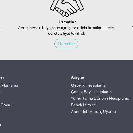
Hizmetler
n
Anne-bebek ihtiyaçların için şehrindeki firmaları incele,
ücretsiz fiyat teklifi al.
Hizmetler
ler
Araçlar
k Planlama
Gebelik Hesaplama
k
Çocuk Boy Hesaplama
Yumurtlama Dönemi Hesaplama
ş Çocuk
Bebek İsimleri
Anne Bebek Burç Uyumu
r