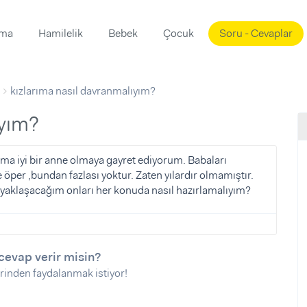
ama
Hamilelik
Bebek
Çocuk
Soru - Cevaplar
Süslemeleri
ama
kızlarıma nasıl davranmalıyım?
ta
ı
ı
ısı
ıyım?
 Mekanı
mi)
rıma iyi bir anne olmaya gayret ediyorum. Babaları
 öper ,bundan fazlası yoktur. Zaten yılardır olmamıştır.
üsleme
i
ıl yaklaşacağım onları her konuda nasıl hazırlamalıyım?
i
u
ünü
i
cevap verir misin?
rinden faydalanmak istiyor!