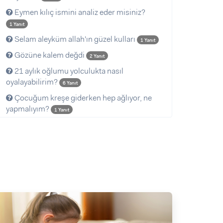
Eymen kılıç ismini analiz eder misiniz?
1 Yanıt
Selam aleyküm allah'ın güzel kulları
1 Yanıt
Gözüne kalem değdi
2 Yanıt
21 aylık oğlumu yolculukta nasıl
oyalayabilirim?
6 Yanıt
Çocuğum kreşe giderken hep ağlıyor, ne
yapmalıyım?
1 Yanıt