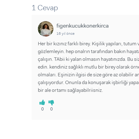
Sorular ve Yanıtlar
Sorular ve Yanıtlar
1 Cevap
Eğlence
Makaleler
Makaleler
Ürünler
Videolar
Videolar
figenkucukkonerkirca
16 yıl önce
Sorular ve Yanıtlar
Her bir kızınız farklı birey. Kişilik yapıları, tutum
Makaleler
gözlemleyin. hep onalrın tarafından bakın haya
Videolar
çalışın. TAbii ki yalan olmasın hayatınızda. Bu siz
edin. kendiniz sağlıklı mutlu bir birey olarak ör
olmaları. Eşinizin ilgisi de size göre az olabili
çalışıyordur. Onunla da konuşarak işbirliği yapa
bir ale ortamı sağlayabilriisniz.
0
0