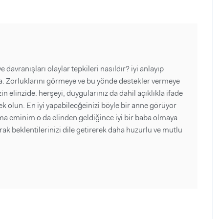
 ve davranışları olaylar tepkileri nasıldır? iyi anlayıp
ta. Zorluklarını görmeye ve bu yönde destekler vermeye
in elinzide. herşeyi, duygularınız da dahil açıklıkla ifade
nek olun. En iyi yapabilecğeinizi böyle bir anne görüyor
r ama eminim o da elinden geldiğince iyi bir baba olmaya
rak beklentilerinizi dile getirerek daha huzurlu ve mutlu