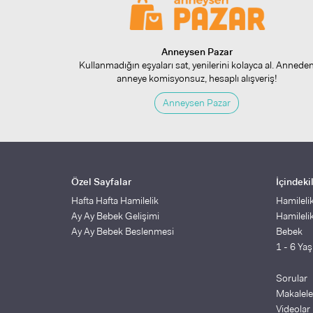
Anneysen Pazar
Kullanmadığın eşyaları sat, yenilerini kolayca al. Annede
anneye komisyonsuz, hesaplı alışveriş!
Anneysen Pazar
Özel Sayfalar
İçindeki
Hafta Hafta Hamilelik
Hamileli
Ay Ay Bebek Gelişimi
Hamileli
Ay Ay Bebek Beslenmesi
Bebek
1 - 6 Ya
Sorular
Makalele
Videolar