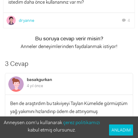
istedim daha önce kullananınız var mı?
dryanne
4
chat
Bu soruya cevap verir misin?
Anneler deneyimlerinden faydalanmak istiyor!
3 Cevap
basakgurkan
4 yıl önce
Ben de araştırdım bu takviyeyi Taylan Kümelide görmüştüm
yağ yakımını hızlandırıp ödem de attırıyomuş
Anneysen.com'u kullanarak
çerez politikamızı
YANITLA
0
0
kabul etmiş olursunuz.
ANLADIM