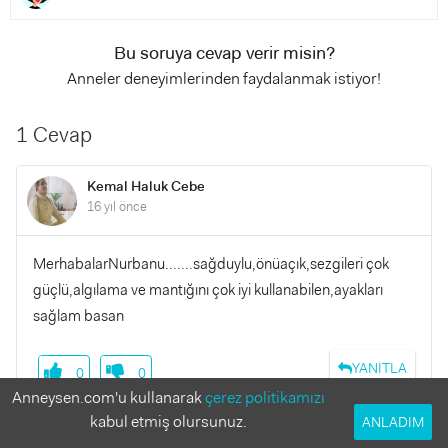
Bu soruya cevap verir misin?
Anneler deneyimlerinden faydalanmak istiyor!
1 Cevap
Kemal Haluk Cebe
16 yıl önce
MerhabalarNurbanu.......sağduylu,önüaçık,sezgileri çok
güçlü,algılama ve mantığını çok iyi kullanabilen,ayakları
sağlam basan
YANITLA
0
0
Anneysen.com'u kullanarak
çerez politikamızı
kabul etmiş olursunuz.
ANLADIM