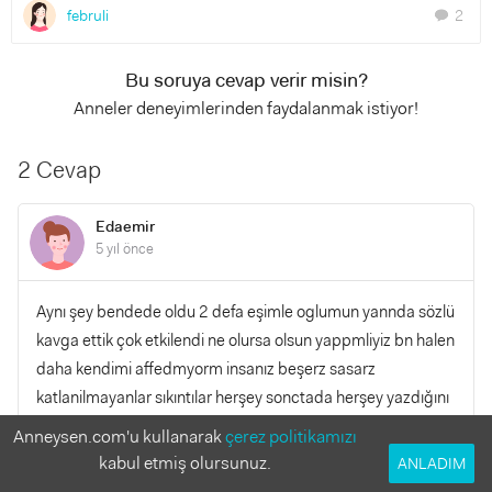
februli
2
chat
Bu soruya cevap verir misin?
Anneler deneyimlerinden faydalanmak istiyor!
2 Cevap
Edaemir
5 yıl önce
Aynı şey bendede oldu 2 defa eşimle oglumun yannda sözlü
kavga ettik çok etkilendi ne olursa olsun yappmliyiz bn halen
daha kendimi affedmyorm insanız beşerz sasarz
katlanilmayanlar sıkıntılar herşey sonctada herşey yazdığını
bilir
Anneysen.com'u kullanarak
çerez politikamızı
kabul etmiş olursunuz.
ANLADIM
YANITLA
0
0