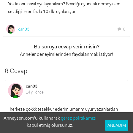
Yolda onu nasıl oyalayabilirim? Sevdiği oyuncak demeyin en
sevdiği ile en fazla 10 dk. oyalanıyor.
can03
6
chat
Bu soruya cevap verir misin?
Anneler deneyimlerinden faydalanmak istiyor!
6 Cevap
can03
14 yıl önce
herkeze çokkk teşekkür ederim umarım uyur yazanlardan
sonra gece yolculuğu yapmaya karar verdik :)çok
Anneysen.com'u kullanarak
çerez politikamızı
standartları olan bir çocuk olduğu için korkuyorum ayrıca
kabul etmiş olursunuz.
ANLADIM
ben bu siteyi çok sevdim herkez çok ilgili sorunlarıma