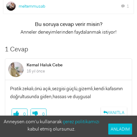
meltemmusab
1
chat
Bu soruya cevap verir misin?
Anneler deneyimlerinden faydalanmak istiyor!
1 Cevap
Kemal Haluk Cebe
16 yıl önce
Pratik zekalı,önü açık,sezgisi güçlü,gizemli,kendi kafasının
doğrultusunda giden,hassas ve duygusal
YANITLA
0
0
Anneysen.com'u kullanarak
çerez politikamızı
kabul etmiş olursunuz.
ANLADIM