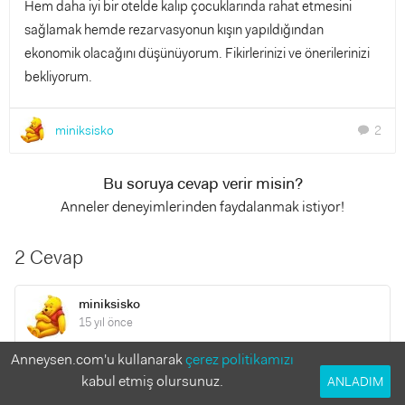
Hem daha iyi bir otelde kalıp çocuklarında rahat etmesini
sağlamak hemde rezarvasyonun kışın yapıldığından
ekonomik olacağını düşünüyorum. Fikirlerinizi ve önerilerinizi
bekliyorum.
miniksisko
2
chat
Bu soruya cevap verir misin?
Anneler deneyimlerinden faydalanmak istiyor!
2 Cevap
miniksisko
15 yıl önce
Anneysen.com'u kullanarak
çerez politikamızı
elsilahazal haberdar edersen sevinirim.çok teşekkürler
kabul etmiş olursunuz.
ANLADIM