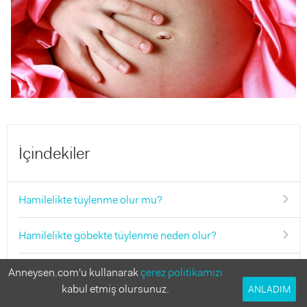
İçindekiler
Hamilelikte tüylenme olur mu?
Hamilelikte göbekte tüylenme neden olur?
Hamilelikte tüylenme ne zaman başlar?
Anneysen.com'u kullanarak
çerez politikamızı
kabul etmiş olursunuz.
ANLADIM
Hamilelikte tüylenme azalır mı?