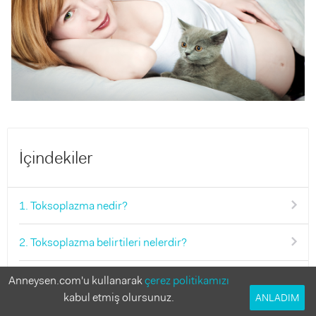
İçindekiler
1. Toksoplazma nedir?
2. Toksoplazma belirtileri nelerdir?
3. Toksoplazma nasıl bulaşır?
Anneysen.com'u kullanarak
çerez politikamızı
kabul etmiş olursunuz.
ANLADIM
4. Toksoplazma nasıl engellenir?