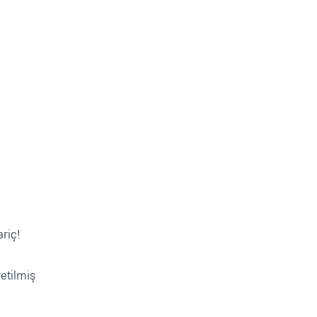
riç!
etilmiş