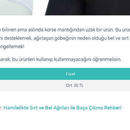
e bilinen ama aslında korse mantığından uzak bir ürün. Bu ürü
ni desteklemek, ağırlaşan göbeğinin neden olduğu bel ve sırt
 engellemek!
rak, bu ürünleri kullanıp kullanmayacağını öğrenmelisin.
Fiyat
Ort. 35 TL
r:
Hamilelikte Sırt ve Bel Ağrıları ile Başa Çıkma Rehberi