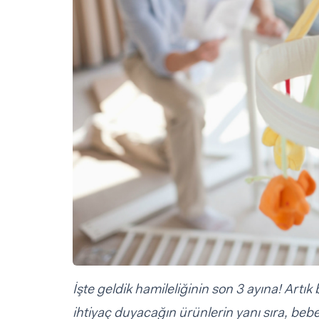
Sorular ve Yanıtlar
Sorular ve Yanıtlar
Eğlence
Makaleler
Makaleler
Ürünler
Videolar
Videolar
Sorular ve Yanıtlar
Makaleler
Videolar
İşte geldik hamileliğinin son 3 ayına! Artı
ihtiyaç duyacağın ürünlerin yanı sıra, be