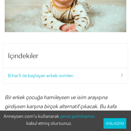
İçindekiler
B harfi ile başlayan erkek isimleri
Bir erkek çocuğa hamileysen ve isim arayışına
girdiysen karşına birçok alternatif çıkacak. Bu kafa
karıştırıcı yolculukta işini kolaylaştırmak için sana bazı
Anneysen.com'u kullanarak
çerez politikamızı
kabul etmiş olursunuz.
ANLADIM
önerilerimiz olacak. Bunlar da b harfiyle başlayan