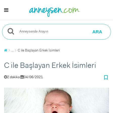
ARA
...
C ile Başlayan Erkek İsimleri
C ile Başlayan Erkek İsimleri
bookmark_border
2 dakika
04/06/2021