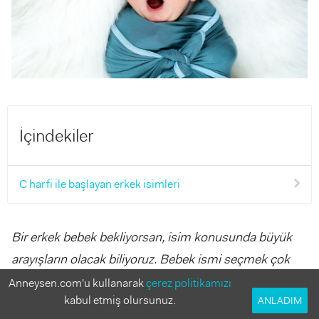
İçindekiler
C harfi ile başlayan erkek isimleri
Bir erkek bebek bekliyorsan, isim konusunda büyük
arayışların olacak biliyoruz. Bebek ismi seçmek çok
zor ve biz de bunun farkında olarak senin için C ile
Anneysen.com'u kullanarak
çerez politikamızı
kabul etmiş olursunuz.
ANLADIM
başlayan erkek isimlerini bir araya getirdik. Hadi