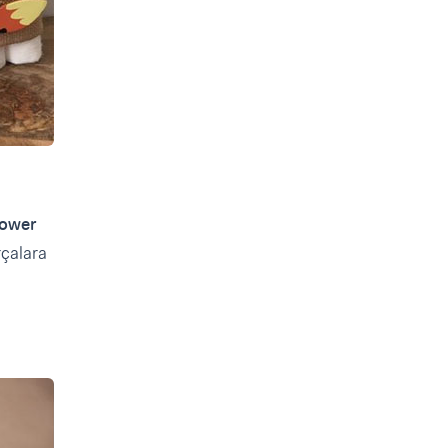
hower
rçalara