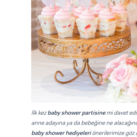
Sorular ve Yanıtlar
Sorular ve Yanıtlar
Eğlence
Makaleler
Makaleler
Ürünler
Videolar
Videolar
Sorular ve Yanıtlar
Makaleler
Videolar
İlk kez
baby shower partisine
mi davet edi
anne adayına ya da bebeğine ne alacağınd
baby shower hediyeleri
önerilerimize göz 