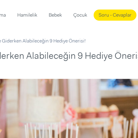
ama
Hamilelik
Bebek
Çocuk
Soru - Cevaplar
Süslemeleri
ama
 Giderken Alabileceğin 9 Hediye Önerisi!
ta
ı
ı
ısı
erken Alabileceğin 9 Hediye Öneri
 Mekanı
mi)
üsleme
i
i
u
ünü
i