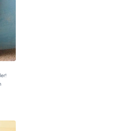
ler!
n