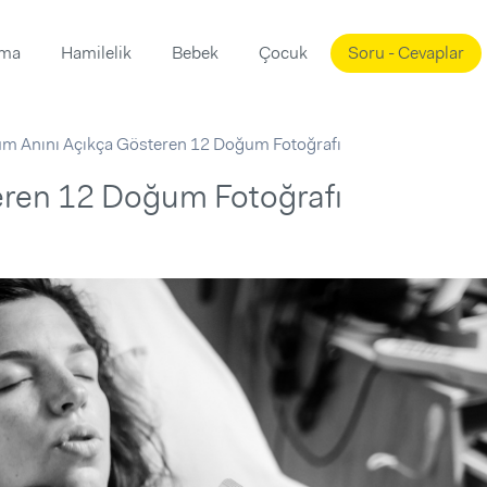
ama
Hamilelik
Bebek
Çocuk
Soru - Cevaplar
Süslemeleri
ama
m Anını Açıkça Gösteren 12 Doğum Fotoğrafı
ta
ı
ı
ısı
ren 12 Doğum Fotoğrafı
 Mekanı
mi)
üsleme
i
i
u
ünü
i