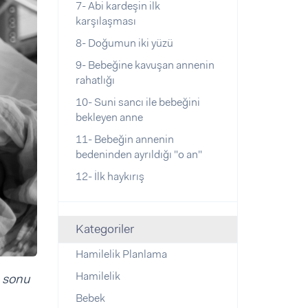
7- Abi kardeşin ilk
karşılaşması
8- Doğumun iki yüzü
9- Bebeğine kavuşan annenin
rahatlığı
10- Suni sancı ile bebeğini
bekleyen anne
11- Bebeğin annenin
bedeninden ayrıldığı "o an"
12- İlk haykırış
Kategoriler
Hamilelik Planlama
Hamilelik
a sonu
Bebek