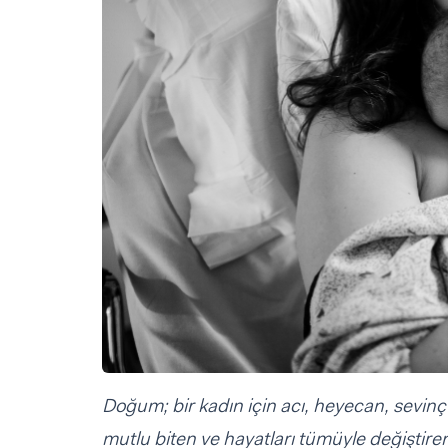
Sorular ve Yanıtlar
Sorular ve Yanıtlar
Eğlence
Makaleler
Makaleler
Ürünler
Videolar
Videolar
Sorular ve Yanıtlar
Makaleler
Videolar
Doğum; bir kadın için acı, heyecan, sevin
mutlu biten ve hayatları tümüyle değiştir