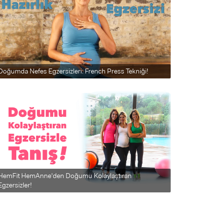
Doğumda Nefes Egzersizleri: French Press Tekniği!
HemFit HemAnne'den Doğumu Kolaylaştıran
Egzersizler!