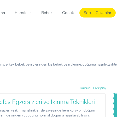
ama
Hamilelik
Bebek
Çocuk
Soru - Cevaplar
Süslemeleri
ama
ta
ı
ı
ısı
 Mekanı
mi)
, erkek bebek belirtilerinden kız bebek belirtilerine, doğuma hazırlıkta iht
üsleme
i
i
u
Tümünü Gör
(36)
ünü
i
s Egzersizleri ve Ikınma Teknikleri
izleri ve ıkınma teknikleriyle sayesinde hem kolay bir doğum
 hem de önden vücudunu normal doğuma hazırlayabilirsin.