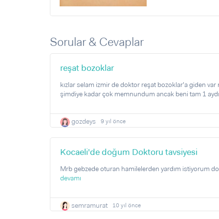
Sorular & Cevaplar
reşat bozoklar
kızlar selam izmir de doktor reşat bozoklar'a giden var
şimdiye kadar çok memnundum ancak beni tam 1 aydır ul
gozdeys
9 yıl önce
Kocaeli'de doğum Doktoru tavsiyesi
Mrb gebzede oturan hamilelerden yardım istiyorum doğum
devamı
semramurat
10 yıl önce