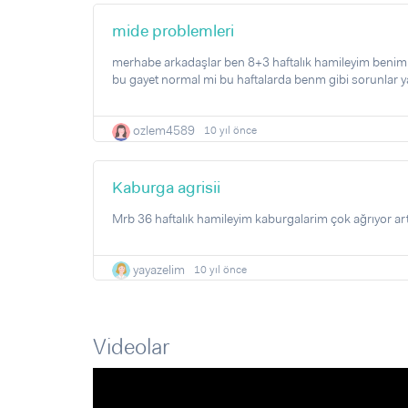
mide problemleri
merhabe arkadaşlar ben 8+3 haftalık hamileyim benim mi
bu gayet normal mi bu haftalarda benm gibi sorunlar yaş
ozlem4589
10 yıl önce
Kaburga agrisii
Mrb 36 haftalık hamileyim kaburgalarim çok ağrıyor ar
yayazelim
10 yıl önce
Videolar