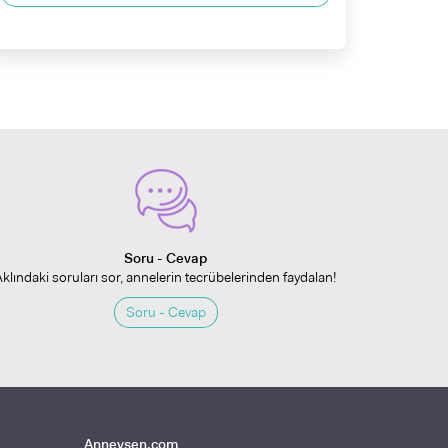
Soru - Cevap
Aklındaki soruları sor, annelerin tecrübelerinden faydalan!
Soru - Cevap
Anneysen.com