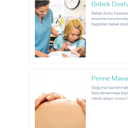
Bebek Dostu 
Bebek dostu hastanel
emzirme konularında b
başlatılan bebek dost
Perine Masaj
Doğuma hazırlanmak iç
fazla denenmeye başlad
merak ediyor musun? 