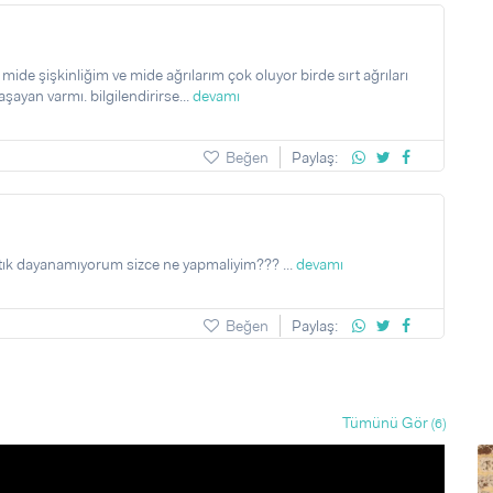
de şişkinliğim ve mide ağrılarım çok oluyor birde sırt ağrıları
ayan varmı. bilgilendirirse...
devamı
Beğen
Paylaş:
tık dayanamıyorum sizce ne yapmaliyim??? ...
devamı
Beğen
Paylaş:
Tümünü Gör
(6)