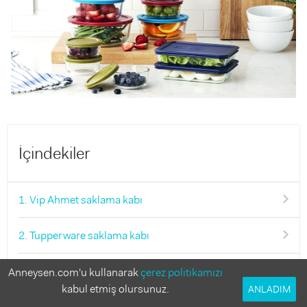
İçindekiler
1. Vip Ahmet saklama kabı
2. Tupperware saklama kabı
3. Emsan saklama kabı
Anneysen.com'u kullanarak
çerez politikamızı
kabul etmiş olursunuz.
ANLADIM
4. IKEA saklama kabı