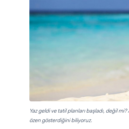
Sorular ve Yanıtlar
Sorular ve Yanıtlar
Eğlence
Makaleler
Makaleler
Ürünler
Videolar
Videolar
Sorular ve Yanıtlar
Makaleler
Videolar
Yaz geldi ve tatil planları başladı, değil m
özen gösterdiğini biliyoruz.