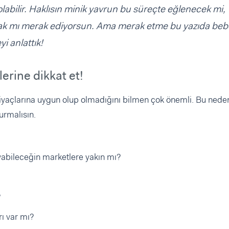
labilir. Haklısın minik yavrun bu süreçte eğlenecek mi,
lacak mı merak ediyorsun. Ama merak etme bu yazıda beb
i anlattık!
lerine dikkat et!
htiyaçlarına uygun olup olmadığını bilmen çok önemli. Bu nede
urmalısın.
layabileceğin marketlere yakın mı?
?
ı var mı?