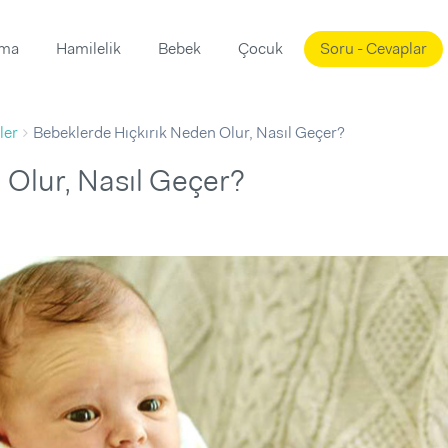
ama
Hamilelik
Bebek
Çocuk
Soru - Cevaplar
Süslemeleri
ama
ler
Bebeklerde Hıçkırık Neden Olur, Nasıl Geçer?
ta
ı
ı
ısı
 Olur, Nasıl Geçer?
 Mekanı
mi)
üsleme
i
i
u
ünü
i