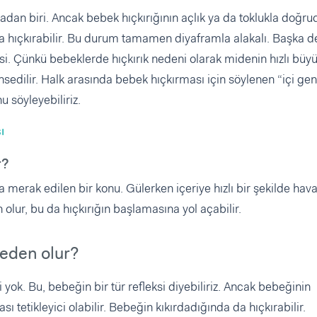
dan biri. Ancak bebek hıçkırığının açlık ya da toklukla doğru
da hıçkırabilir. Bu durum tamamen diyaframla alakalı. Başka d
esi. Çünkü bebeklerde hıçkırık nedeni olarak midenin hızlı bü
sedilir. Halk arasında bebek hıçkırması için söylenen “içi geni
 söyleyebiliriz.
ı
r?
 merak edilen bir konu. Gülerken içeriye hızlı bir şekilde hav
 olur, bu da hıçkırığın başlamasına yol açabilir.
neden olur?
 yok. Bu, bebeğin bir tür refleksi diyebiliriz. Ancak bebeğinin
tetikleyici olabilir. Bebeğin kıkırdadığında da hıçkırabilir.