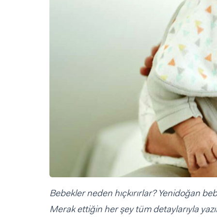
Sorular ve Yanıtlar
Sorular ve Yanıtlar
Eğlence
Makaleler
Makaleler
Ürünler
Videolar
Videolar
Sorular ve Yanıtlar
Makaleler
Videolar
Bebekler neden hıçkırırlar? Yenidoğan bebe
Merak ettiğin her şey tüm detaylarıyla yaz