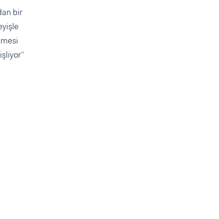
dan bir
eyişle
yümesi
şliyor”
a