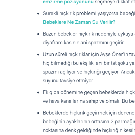
emzirme pozisyonunu
seçmeye dikkat et
Sürekli hıçkırık problemi yaşıyorsa bebeği
Bebeklere Ne Zaman Su Verilir?
Bazen bebekler hıçkırık nedeniyle uykuy
diyafram kasının ani spazmını geçirir.
Uzun süreli hıçkırıklar için Ayşe Öner’in 
hiç bilmediği bu ekşilik, ani bir tat şoku
spazmı açılıyor ve hıçkırığı geçiyor. Anc
suyunu tavsiye etmiyor.
Ek gıda dönemine geçen bebeklerde hıçkırığ
ve hava kanallarına sahip ve olmalı. Bu b
Bebeklerde hıçkırık geçirmek için denenen
bebeğinin ayaklarının ortasına 2 parmağınl
noktasına denk geldiğinde hıçkırığın kesil