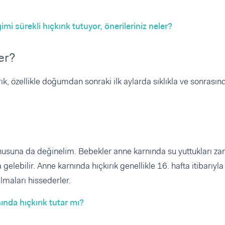
mi sürekli hıçkırık tutuyor, önerileriniz neler?
er?
k, özellikle doğumdan sonraki ilk aylarda sıklıkla ve sonrasın
konusuna da değinelim. Bebekler anne karnında su yuttukları z
lebilir. Anne karnında hıçkırık genellikle 16. hafta itibarıyla
lmaları hissederler.
nda hıçkırık tutar mı?