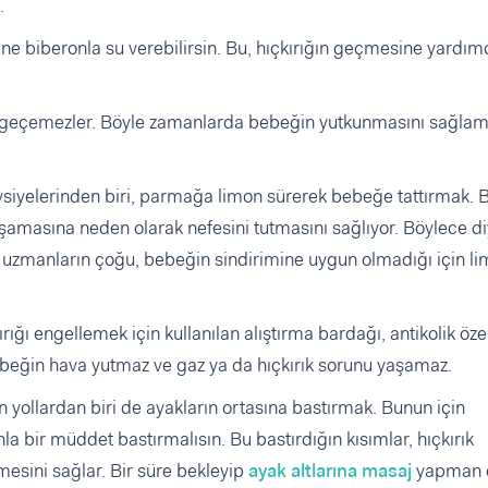
.
ne biberonla su verebilirsin. Bu, hıçkırığın geçmesine yardımc
a geçemezler. Böyle zamanlarda bebeğin yutkunmasını sağla
tavsiyelerinden biri, parmağa limon sürerek bebeğe tattırmak.
 yaşamasına neden olarak nefesini tutmasını sağlıyor. Böylece 
ak uzmanların çoğu, bebeğin sindirimine uygun olmadığı için l
ı engellemek için kullanılan alıştırma bardağı, antikolik özel
ebeğin hava yutmaz ve gaz ya da hıçkırık sorunu yaşamaz.
 yollardan biri de ayakların ortasına bastırmak. Bunun için
a bir müddet bastırmalısın. Bu bastırdığın kısımlar, hıçkırık
mesini sağlar. Bir süre bekleyip
ayak altlarına masaj
yapman d