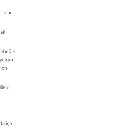
ı olur.
mak
 Bebeğin
diyafram
imon
likte
a işe