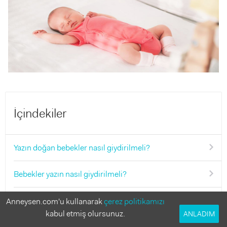
İçindekiler
Yazın doğan bebekler nasıl giydirilmeli?
Bebekler yazın nasıl giydirilmeli?
Terlemeye bağlı cilt rahatsızlıklarına dikkat!
Anneysen.com'u kullanarak
çerez politikamızı
kabul etmiş olursunuz.
ANLADIM
Bebekler yazın uyurken nasıl giydirilmeli?