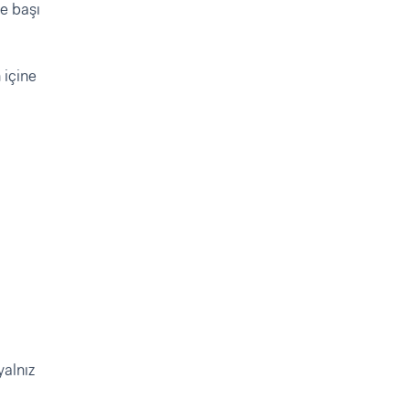
de başı
 içine
yalnız