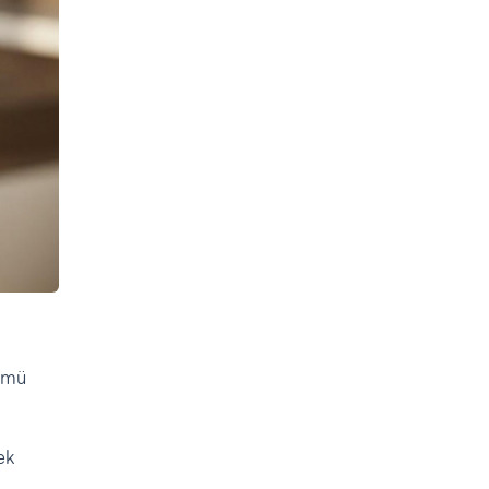
k mü
ek