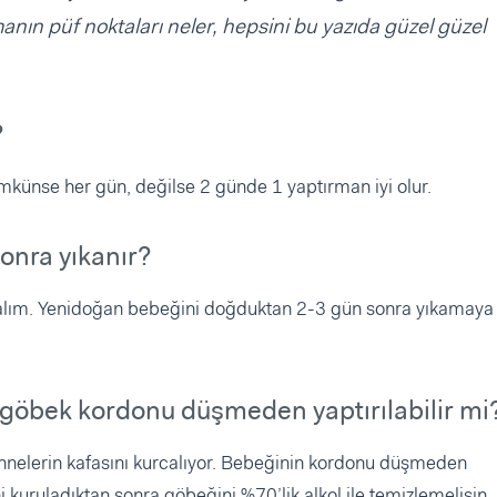
anın püf noktaları neler, hepsini bu yazıda güzel güzel
?
ünse her gün, değilse 2 günde 1 yaptırman iyi olur.
onra yıkanır?
alım. Yenidoğan bebeğini doğduktan 2-3 gün sonra yıkamaya
göbek kordonu düşmeden yaptırılabilir mi
nelerin kafasını kurcalıyor. Bebeğinin kordonu düşmeden
kuruladıktan sonra göbeğini %70’lik alkol ile temizlemelisin.