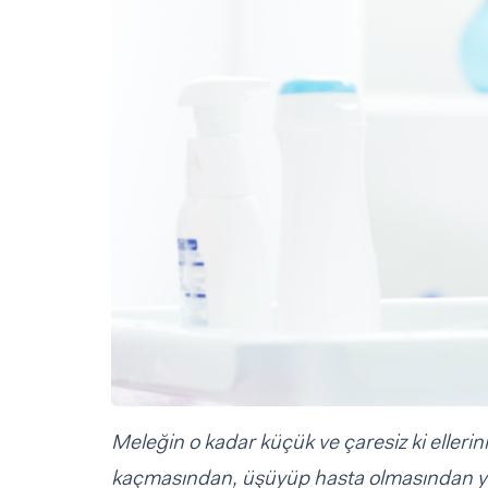
Sorular ve Yanıtlar
Sorular ve Yanıtlar
Eğlence
Makaleler
Makaleler
Ürünler
Videolar
Videolar
Sorular ve Yanıtlar
Makaleler
Videolar
Meleğin o kadar küçük ve çaresiz ki eller
kaçmasından, üşüyüp hasta olmasından y