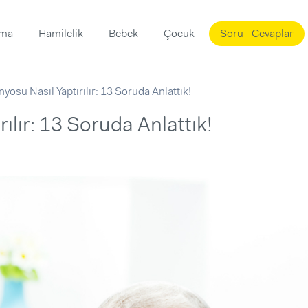
ama
Hamilelik
Bebek
Çocuk
Soru - Cevaplar
Süslemeleri
ama
yosu Nasıl Yaptırılır: 13 Soruda Anlattık!
ta
ı
ı
ısı
ılır: 13 Soruda Anlattık!
 Mekanı
mi)
üsleme
i
i
u
ünü
i