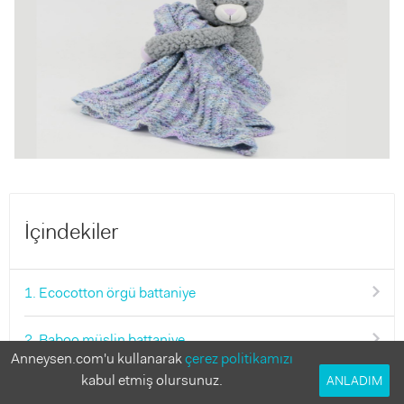
İçindekiler
1. Ecocotton örgü battaniye
2. Baboo müslin battaniye
Anneysen.com'u kullanarak
çerez politikamızı
kabul etmiş olursunuz.
ANLADIM
3. Alize Puffy battaniye