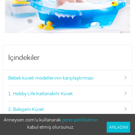
İçindekiler
Bebek küveti modellerinin karşılaştırması
1. Hobby Life Katlanabilir Küvet
2. Babyjem Küvet
Anneysen.com'u kullanarak
çerez politikamızı
3. Chicco Ayaklı Bebek Küveti
kabul etmiş olursunuz.
ANLADIM