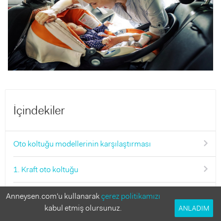
İçindekiler
Oto koltuğu modellerinin karşılaştırması
1. Kraft oto koltuğu
2. Joie oto koltuğu
Anneysen.com'u kullanarak
çerez politikamızı
kabul etmiş olursunuz.
ANLADIM
3. Cybex oto koltuğu