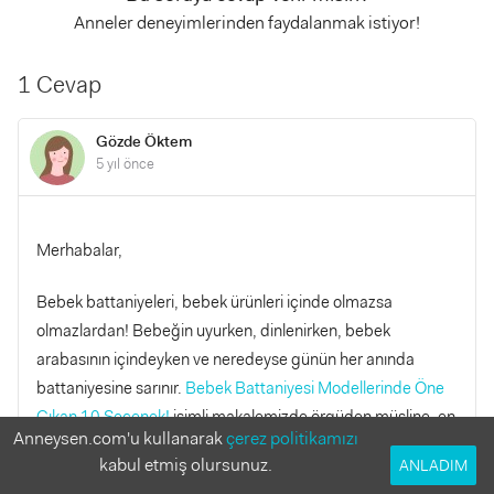
Anneler deneyimlerinden faydalanmak istiyor!
1 Cevap
Gözde Öktem
5 yıl önce
Merhabalar,
Bebek battaniyeleri, bebek ürünleri içinde olmazsa
olmazlardan! Bebeğin uyurken, dinlenirken, bebek
arabasının içindeyken ve neredeyse günün her anında
battaniyesine sarınır.
Bebek Battaniyesi Modellerinde Öne
Çıkan 10 Seçenek!
isimli makalemizde örgüden müsline, en
Anneysen.com'u kullanarak
çerez politikamızı
çok tercih edilen bebek battaniyesi modellerini fiyatlarıyla
kabul etmiş olursunuz.
ANLADIM
birlikte inceledik. Bebeğin bu battaniyeler içerisinde huzurla