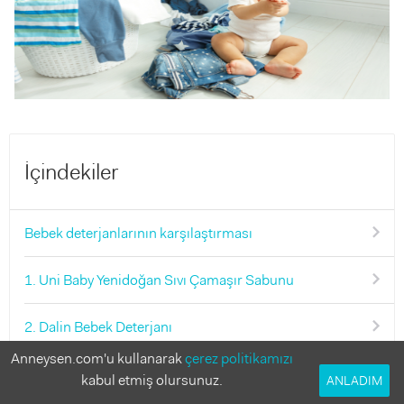
İçindekiler
Bebek deterjanlarının karşılaştırması
1. Uni Baby Yenidoğan Sıvı Çamaşır Sabunu
2. Dalin Bebek Deterjanı
Anneysen.com'u kullanarak
çerez politikamızı
3. Dalin Granül Sabun
kabul etmiş olursunuz.
ANLADIM