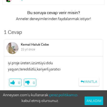
Bu soruya cevap verir misin?
Anneler deneyimlerinden faydalanmak istiyor!
1 Cevap
Kemal Haluk Cebe
15 yıl önce
iyi proje üreten,üzüntüyü dolu
yaşyan,tereddütlü,kariyerli,yaratıcı
YANITLA
0
0
Anneysen.com'u kullanarak
çerez politikamızı
kabul etmiş olursunuz.
ANLADIM
Benzer Sorular