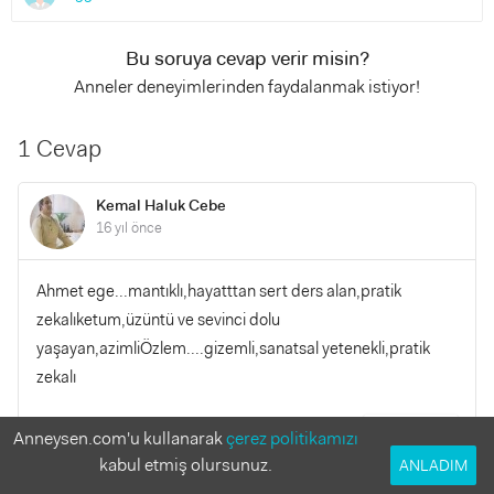
Bu soruya cevap verir misin?
Anneler deneyimlerinden faydalanmak istiyor!
1 Cevap
Kemal Haluk Cebe
16 yıl önce
Ahmet ege...mantıklı,hayatttan sert ders alan,pratik
zekalıketum,üzüntü ve sevinci dolu
yaşayan,azimliÖzlem....gizemli,sanatsal yetenekli,pratik
zekalı
YANITLA
Anneysen.com'u kullanarak
çerez politikamızı
0
0
kabul etmiş olursunuz.
ANLADIM