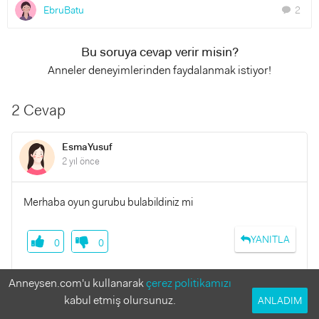
EbruBatu
2
chat
Bu soruya cevap verir misin?
Anneler deneyimlerinden faydalanmak istiyor!
2 Cevap
EsmaYusuf
2 yıl önce
Merhaba oyun gurubu bulabildiniz mi
YANITLA
0
0
Anneysen.com'u kullanarak
çerez politikamızı
kabul etmiş olursunuz.
ANLADIM
Duyguesila
2 yıl önce