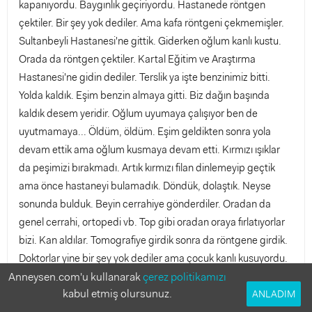
kapanıyordu. Baygınlık geçiriyordu. Hastanede röntgen
çektiler. Bir şey yok dediler. Ama kafa röntgeni çekmemişler.
Sultanbeyli Hastanesi'ne gittik. Giderken oğlum kanlı kustu.
Orada da röntgen çektiler. Kartal Eğitim ve Araştırma
Hastanesi'ne gidin dediler. Terslik ya işte benzinimiz bitti.
Yolda kaldık. Eşim benzin almaya gitti. Biz dağın başında
kaldık desem yeridir. Oğlum uyumaya çalışıyor ben de
uyutmamaya... Öldüm, öldüm. Eşim geldikten sonra yola
devam ettik ama oğlum kusmaya devam etti. Kırmızı ışıklar
da peşimizi bırakmadı. Artık kırmızı filan dinlemeyip geçtik
ama önce hastaneyi bulamadık. Döndük, dolaştık. Neyse
sonunda bulduk. Beyin cerrahiye gönderdiler. Oradan da
genel cerrahi, ortopedi vb. Top gibi oradan oraya fırlatıyorlar
bizi. Kan aldılar. Tomografiye girdik sonra da röntgene girdik.
Doktorlar yine bir şey yok dediler ama çocuk kanlı kusuyordu.
Anneysen.com'u kullanarak
2 saat bekleyin dediler. Saat 21:30'a kadar arabada bekledik.
çerez politikamızı
kabul etmiş olursunuz.
Sonra pastaneye girdik. Oğlum uyumuştu. Bir şey yedirmeyin
ANLADIM