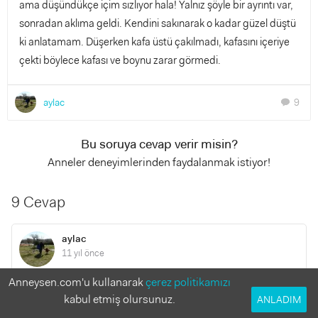
ama düşündükçe içim sızlıyor hala! Yalnız şöyle bir ayrıntı var,
sonradan aklıma geldi. Kendini sakınarak o kadar güzel düştü
ki anlatamam. Düşerken kafa üstü çakılmadı, kafasını içeriye
çekti böylece kafası ve boynu zarar görmedi.
aylac
9
chat
Bu soruya cevap verir misin?
Anneler deneyimlerinden faydalanmak istiyor!
9 Cevap
aylac
11 yıl önce
Anneysen.com'u kullanarak
çerez politikamızı
meleklerimm bir daha düşerse direk sana sorarım :) baya
kabul etmiş olursunuz.
ANLADIM
deneyimlisin bu konuda anlaşılan.