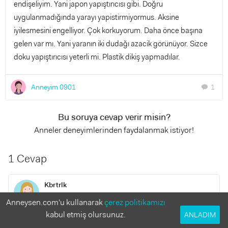
endişeliyim. Yani japon yapıştırıcısı gibi. Doğru
uygulanmadığında yarayı yapistirmiyormus. Aksine
iyilesmesini engelliyor. Çok korkuyorum. Daha önce başına
gelen var mı. Yani yaranın iki dudağı azacik görünüyor. Sizce
doku yapıştırıcısı yeterli mi. Plastik dikiş yapmadılar.
Anneyim 0901
1
chat
Bu soruya cevap verir misin?
Anneler deneyimlerinden faydalanmak istiyor!
1 Cevap
Kbrtrlk
4 yıl önce
Anneysen.com'u kullanarak
çerez politikamızı
kabul etmiş olursunuz.
ANLADIM
Başka hast götür emin ol bı daha göster Allah korusun