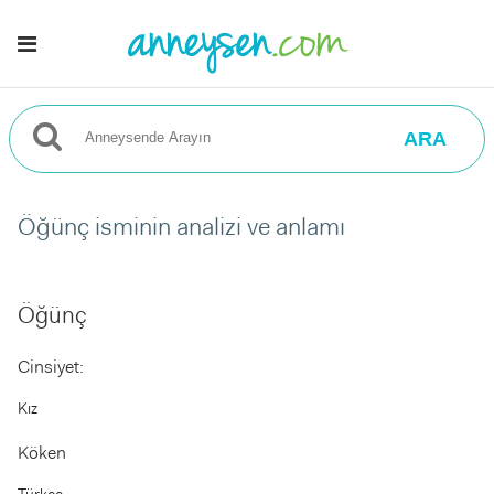
ARA
Öğünç isminin analizi ve anlamı
Öğünç
Cinsiyet:
Kız
Köken
Türkçe