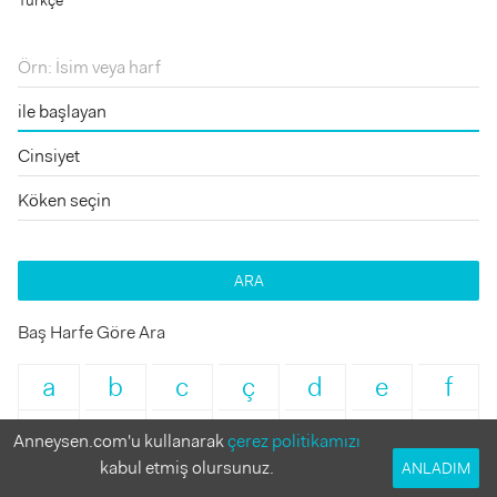
ARA
Baş Harfe Göre Ara
a
b
c
ç
d
e
f
g
h
ı
i
j
k
l
Anneysen.com'u kullanarak
çerez politikamızı
kabul etmiş olursunuz.
ANLADIM
m
n
o
ö
p
r
s