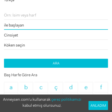
ARA
Baş Harfe Göre Ara
a
b
c
ç
d
e
f
g
h
ı
i
j
k
l
Anneysen.com'u kullanarak
çerez politikamızı
kabul etmiş olursunuz.
ANLADIM
m
n
o
ö
p
r
s