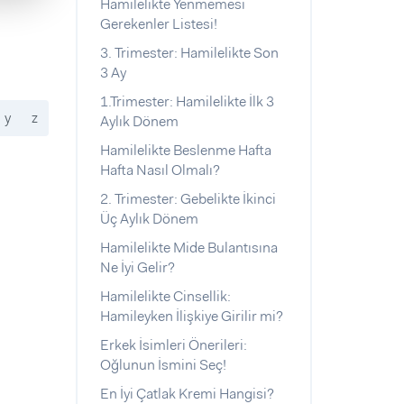
Hamilelikte Yenmemesi
Gerekenler Listesi!
3. Trimester: Hamilelikte Son
3 Ay
1.Trimester: Hamilelikte İlk 3
y
z
Aylık Dönem
Hamilelikte Beslenme Hafta
Hafta Nasıl Olmalı?
2. Trimester: Gebelikte İkinci
Üç Aylık Dönem
Hamilelikte Mide Bulantısına
Ne İyi Gelir?
Hamilelikte Cinsellik:
Hamileyken İlişkiye Girilir mi?
Erkek İsimleri Önerileri:
Oğlunun İsmini Seç!
En İyi Çatlak Kremi Hangisi?