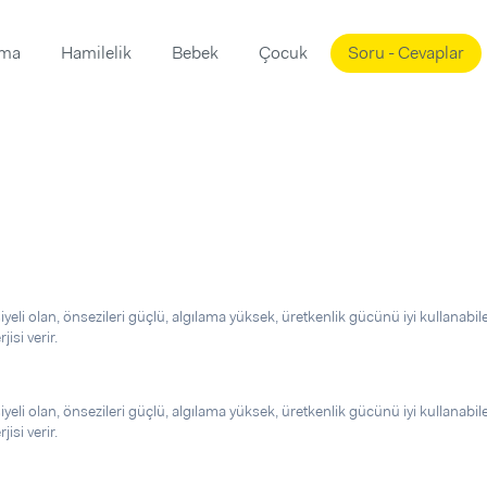
ama
Hamilelik
Bebek
Çocuk
Soru - Cevaplar
Süslemeleri
ama
ta
ı
ı
ısı
 Mekanı
mi)
üsleme
i
iyeli olan, önsezileri güçlü, algılama yüksek, üretkenlik gücünü iyi kullanabil
i
isi verir.
u
ünü
i
iyeli olan, önsezileri güçlü, algılama yüksek, üretkenlik gücünü iyi kullanabil
isi verir.