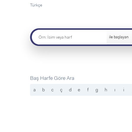
Sorular ve Yanıtlar
Sorular ve Yanıtlar
Türkçe
Eğlence
Makaleler
Makaleler
Ürünler
Videolar
Videolar
Sorular ve Yanıtlar
ile başlayan
Makaleler
Videolar
Baş Harfe Göre Ara
a
b
c
ç
d
e
f
g
h
ı
i