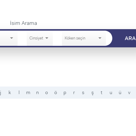
İsim Arama
ARA
j
k
l
m
n
o
ö
p
r
s
ş
t
u
ü
v