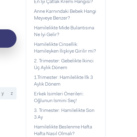
En İyi Çatlak Kremi Hangisi?
Anne Karnındaki Bebek Hangi
Meyveye Benzer?
Hamilelikte Mide Bulantısına
Ne İyi Gelir?
Hamilelikte Cinsellik:
Hamileyken İlişkiye Girilir mi?
2. Trimester: Gebelikte İkinci
Üç Aylık Dönem
1.Trimester: Hamilelikte İlk 3
Aylık Dönem
y
z
Erkek İsimleri Önerileri:
Oğlunun İsmini Seç!
3. Trimester: Hamilelikte Son
3 Ay
Hamilelikte Beslenme Hafta
Hafta Nasıl Olmalı?