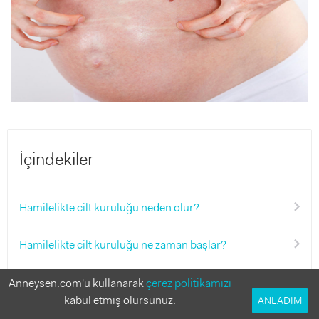
İçindekiler
Hamilelikte cilt kuruluğu neden olur?
Hamilelikte cilt kuruluğu ne zaman başlar?
Hamilelikte cilt kuruluğuna ne iyi gelir?
Anneysen.com'u kullanarak
çerez politikamızı
kabul etmiş olursunuz.
ANLADIM
Hamilelikte cilt kuruluğu cinsiyet belirtisi mi?