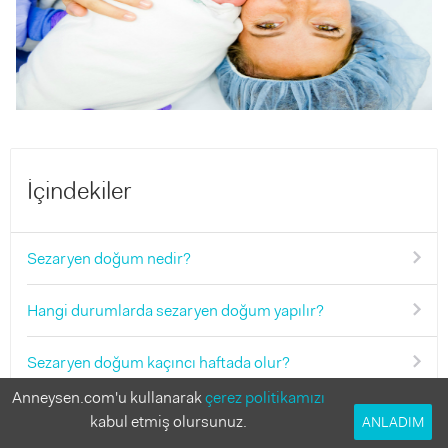
İçindekiler
Sezaryen doğum nedir?
Hangi durumlarda sezaryen doğum yapılır?
Sezaryen doğum kaçıncı haftada olur?
Anneysen.com'u kullanarak
çerez politikamızı
Sezaryen doğumun riskleri neler?
kabul etmiş olursunuz.
ANLADIM