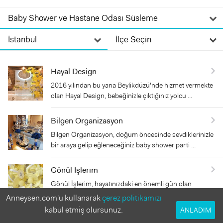
Hayal Design
2016 yılından bu yana Beylikdüzü'nde hizmet vermekte
olan Hayal Design, bebeğinizle çıktığınız yolcu ...
Bilgen Organizasyon
Bilgen Organizasyon, doğum öncesinde sevdiklerinizle
bir araya gelip eğleneceğiniz baby shower parti ...
Gönül İşlerim
Gönül İşlerim, hayatınızdaki en önemli gün olan
bebeğinizin ailenize katılışında yanınızda olan sevd ...
Anneysen.com'u kullanarak
çerez politikamızı
kabul etmiş olursunuz.
ANLADIM
Bebek Hediyelerim